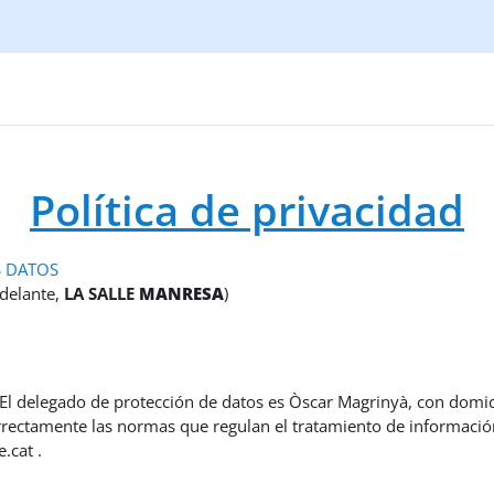
Política de privacidad
S DATOS
adelante,
LA SALLE
MANRESA
)
l delegado de protección de datos es Òscar Magrinyà, con domicil
rrectamente las normas que regulan el tratamiento de información
.cat .