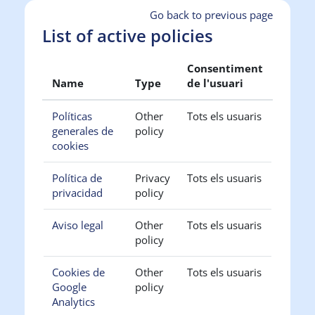
Vés al contingut principal
Go back to previous page
List of active policies
Consentiment
Name
Type
de l'usuari
Políticas
Other
Tots els usuaris
generales de
policy
cookies
Política de
Privacy
Tots els usuaris
privacidad
policy
Aviso legal
Other
Tots els usuaris
policy
Cookies de
Other
Tots els usuaris
Google
policy
Analytics